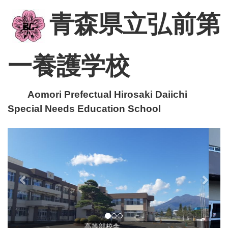
青森県立弘前第
一養護学校
Aomori Prefectual Hirosaki Daiichi
Special Needs Education School
p
n
r
e
e
x
v
t
i
o
u
小・中学部校舎