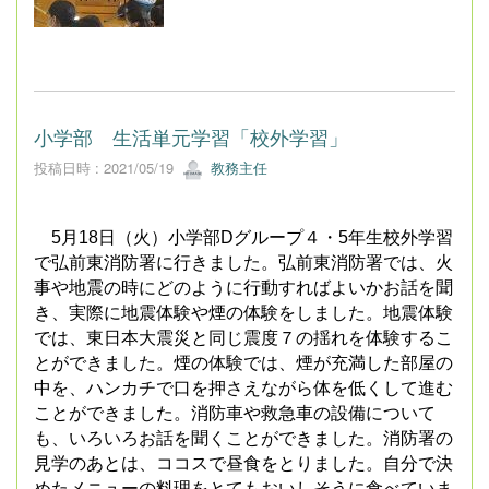
小学部 生活単元学習「校外学習」
投稿日時 : 2021/05/19
教務主任
5
月
18
日（火）小学部
D
グループ４・
5
年生校外学習
で弘前東消防署に行きました。弘前東消防署では、火
事や地震の時にどのように行動すればよいかお話を聞
き、実際に地震体験や煙の体験をしました。地震体験
では、東日本大震災と同じ震度７の揺れを体験するこ
とができました。煙の体験では、煙が充満した部屋の
中を、ハンカチで口を押さえながら体を低くして進む
ことができました。消防車や救急車の設備について
も、いろいろお話を聞くことができました。
消防署の
見学のあとは、ココスで昼食をとりました。自分で決
めたメニューの料理をとてもおいしそうに食べていま