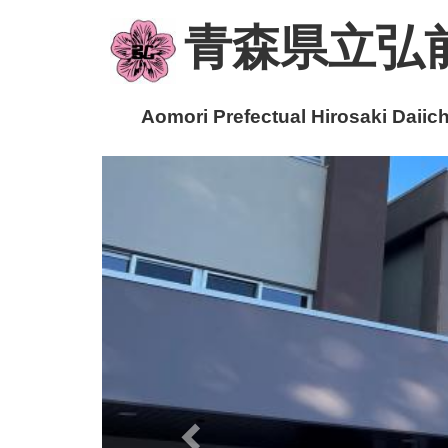
青森県立弘
Aomori Prefectual Hirosaki Daiichi
p
r
e
v
i
o
u
s