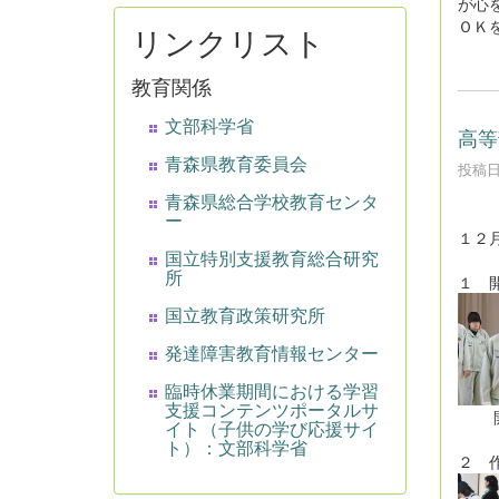
が心
ＯＫ
リンクリスト
教育関係
文部科学省
高等
青森県教育委員会
投稿日時
青森県総合学校教育センタ
ー
１２
国立特別支援教育総合研究
所
１ 
国立教育政策研究所
発達障害教育情報センター
臨時休業期間における学習
支援コンテンツポータルサ
開
イト（子供の学び応援サイ
ト）：文部科学省
２ 