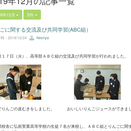
019年12月の記事一覧
19年12月
5件
ごに関する交流及び共同学習(ABC組）
 : 2019/12/24
hiro1yo
月１７日（火）、高等部ＡＢＣ組の交流及び共同学習が行われました。
でりんごの皮むきをしました。 おいしいりんごジュースがで
部校舎に弘前実業高等学校の生徒７名が来校し、ＡＢＣ組とりんごに関