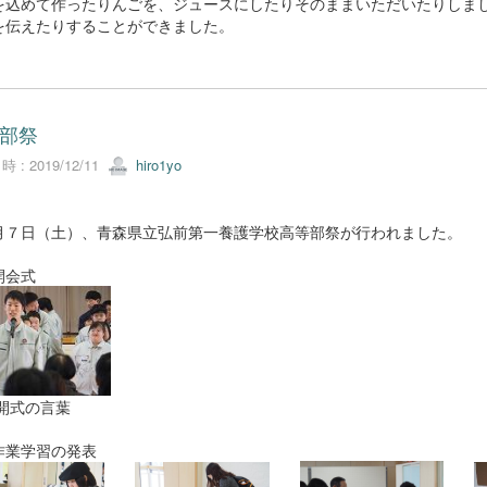
を込めて作ったりんごを、ジュースにしたりそのままいただいたりしま
を伝えたりすることができました。
部祭
 : 2019/12/11
hiro1yo
月７日（土）、青森県立弘前第一養護学校高等部祭が行われました。
開会式
式の言葉
作業学習の発表