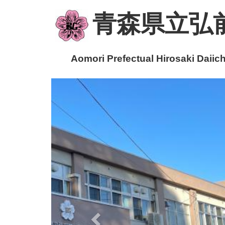
青森県立弘
Aomori Prefectual Hirosaki Daiichi
p
r
e
v
i
o
u
s