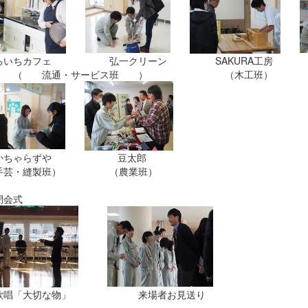
ろいちカフェ 弘一クリーン SAKURA工房 
 流通・サービス班 ） （木工班）
ちゃらずや 豆太郎
手芸・縫製班） （農業班）
閉会式
唱「大切な物」 来場者お見送り