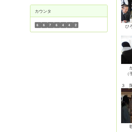
カウンタ
6
6
7
6
4
4
2
ひ
（
か
（
３ 
歌