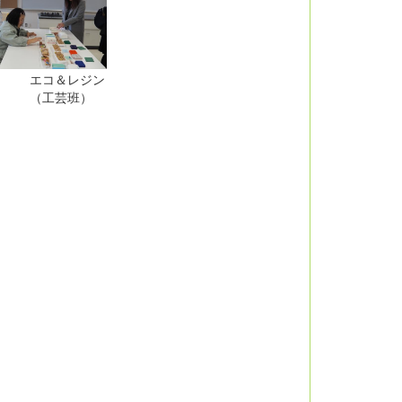
エコ＆レジン
 （工芸班）