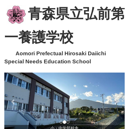
青森県立弘前第
一養護学校
Aomori Prefectual Hirosaki Daiichi
Special Needs Education School
p
n
r
e
e
x
v
t
i
o
u
小・中学部校舎