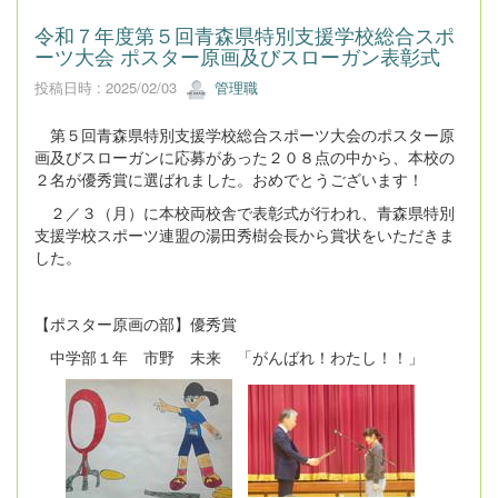
令和７年度第５回青森県特別支援学校総合スポ
ーツ大会 ポスター原画及びスローガン表彰式
投稿日時 : 2025/02/03
管理職
第５回青森県特別支援学校総合スポーツ大会のポスター原
画及びスローガンに応募があった２０８点の中から、本校の
２名が優秀賞に選ばれました。おめでとうございます！
２／３（月）に本校両校舎で表彰式が行われ、青森県特別
支援学校スポーツ連盟の湯田秀樹会長から賞状をいただきま
した。
【ポスター原画の部】優秀賞
中学部１年 市野 未来 「がんばれ！わたし！！」