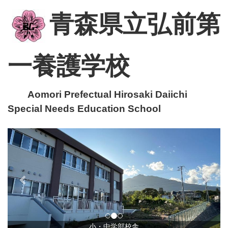
青森県立弘前第
一養護学校
Aomori Prefectual Hirosaki Daiichi
Special Needs Education School
p
n
r
e
e
x
v
t
i
o
u
小・中学部校舎