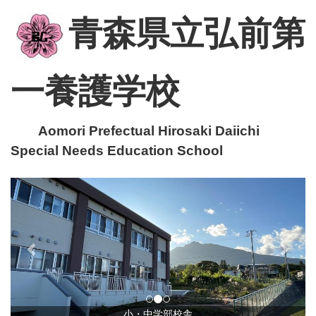
青森県立弘前第
一養護学校
Aomori Prefectual Hirosaki Daiichi
Special Needs Education School
p
n
r
e
e
x
v
t
i
o
u
小・中学部校舎