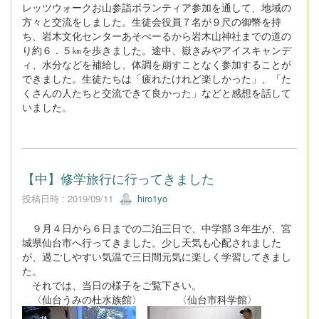
レッツウォークお山参詣ボランティア参加を通して、地域の
方々と交流をしました。生徒会役員７名が９尺の御幣を持
ち、岩木文化センターあそべーるから岩木山神社までの道の
り約６．５㎞を歩きました。途中、嶽きみやアイスキャンデ
ィ、水分などを補給し、体調を崩すことなく参加することが
できました。生徒たちは「疲れたけれど楽しかった」、「た
くさんの人たちと交流できて良かった」などと感想を話して
いました。
【中】修学旅行に行ってきました
投稿日時 : 2019/09/11
hiro1yo
９月４日から６日までの二泊三日で、中学部３年生が、宮
城県仙台市へ行ってきました。少し天気も心配されました
が、過ごしやすい気温で三日間元気に楽しく学習してきまし
た。
それでは、当日の様子をご覧下さい。
〈仙台うみの杜水族館〉 〈仙台市科学館〉