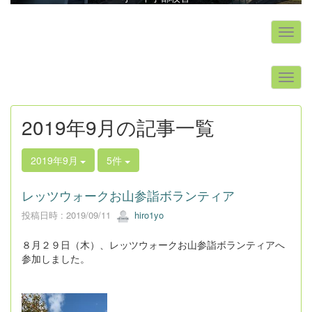
s
2019年9月の記事一覧
2019年9月
5件
レッツウォークお山参詣ボランティア
投稿日時 : 2019/09/11
hiro1yo
８月２９日（木）、レッツウォークお山参詣ボランティアへ
参加しました。