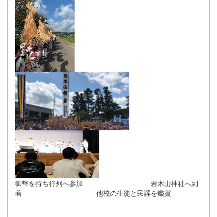
御幣を持ち行列へ参加 岩木山神社へ到
着 他校の生徒と民謡を鑑賞