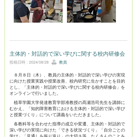
主体的・対話的で深い学びに関する校内研修会
投稿日時 : 2024/08/28
教員
８月８日（木）、教員の主体的・対話的で深い学びの実現
に向けた授業実践や授業改善、校内研究に生かすことを目的
とし、「主体的・対話的で深い学びに関する校内研修会」を
オンラインで行いました。
植草学園大学発達教育学部准教授の髙瀬浩司先生を講師に
むかえ、「知的障害教育における主体的・対話的で深い学び
と授業づくり」について講義をいただきました。
各教科等を合わせた指導の成立や変遷、主体的・対話的で
深い学びの実現に向けた「できる状況づくり」「自分ごとの
学び」「見通しを振り返り」の大切さ等、たくさんのことを