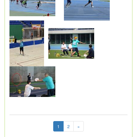
1
2
»