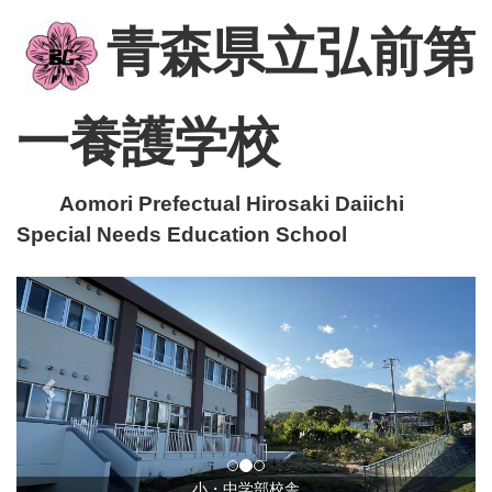
青森県立弘前第
一養護学校
Aomori Prefectual Hirosaki Daiichi
Special Needs Education School
p
n
r
e
e
x
v
t
i
o
u
小・中学部校舎