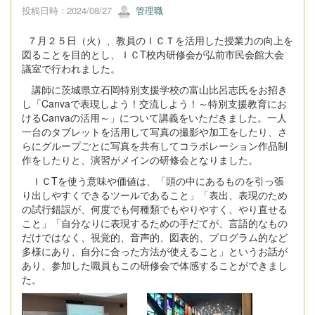
投稿日時 : 2024/08/27
管理職
７月２５日（火）、教員のＩＣＴを活用した授業力の向上を
図ることを目的とし、ＩＣT校内研修会が弘前市民会館大会
議室で行われました。
講師に茨城県立石岡特別支援学校の富山比呂志氏をお招き
し「Canvaで表現しよう！交流しよう！～特別支援教育にお
けるCanvaの活用～」について講義をいただきました。一人
一台のタブレットを活用して写真の撮影や加工をしたり、さ
らにグループごとに写真を共有してコラボレーション作品制
作をしたりと、演習がメインの研修会となりました。
ＩＣTを使う意味や価値は、「頭の中にあるものを引っ張
り出しやすくできるツールであること」「表出、表現のため
の試行錯誤が、何度でも何種類でもやりやすく、やり直せる
こと」「自分なりに表現するための手だてが、言語的なもの
だけではなく、視覚的、音声的、図表的、プログラム的など
多様にあり、自分に合った方法が使えること」というお話が
あり、参加した職員もこの研修会で体感することができまし
た。