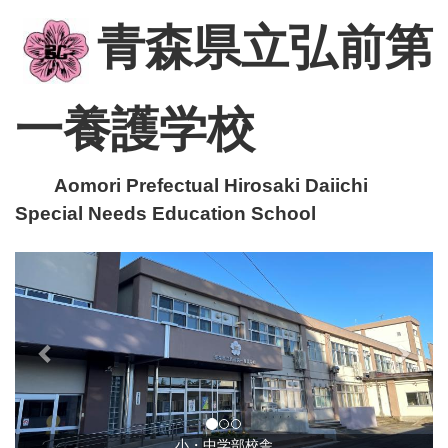
青森県立弘前第
一養護学校
Aomori Prefectual Hirosaki Daiichi
Special Needs Education School
p
n
r
e
e
x
v
t
i
o
u
小・中学部校舎