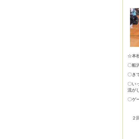
☆本
〇船
〇き
〇い
流が
〇ゲ
２回