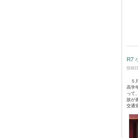
R7
投稿日時
５月
高学
って
故が
交通