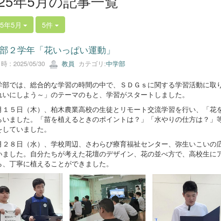
025年5月の記事一覧
25年5月
5件
部２学年「花いっぱい運動」
 : 2025/05/30
教員
カテゴリ:
中学部
部では、総合的な学習の時間の中で、ＳＤＧｓに関する学習活動に取り
れいにしよう～」のテーマのもと、学習がスタートしました。
１５日（木）、柏木農業高校の生徒とリモート交流学習を行い、「花を
らいました。「苗を植えるときのポイントは？」「水やりの仕方は？」
をしていました。
２８日（水）、学校周辺、さわらび療育福祉センター、弥生いこいの広
いました。自分たちが考えた花壇のデザイン、花の並べ方で、高校生に
ら、丁寧に植えることができました。