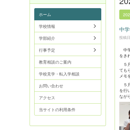
2
ホーム
20
学校情報
中学
投稿日時
学部紹介
中学
行事予定
をき
教育相談のご案内
５月
ても
学校見学・転入学相談
メモ
５月
お問い合わせ
を行
なが
アクセス
当サイトの利用条件