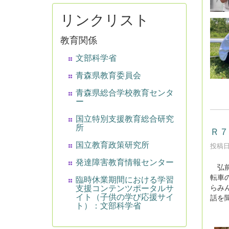
リンクリスト
教育関係
文部科学省
青森県教育委員会
青森県総合学校教育センタ
ー
国立特別支援教育総合研究
所
Ｒ７
国立教育政策研究所
投稿日時
発達障害教育情報センター
弘前
転車
臨時休業期間における学習
支援コンテンツポータルサ
らみ
イト（子供の学び応援サイ
話を
ト）：文部科学省