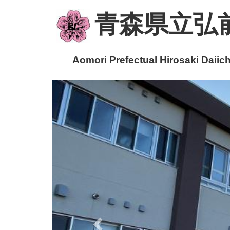
青森県立弘
Aomori Prefectual Hirosaki Daiichi
p
r
e
v
i
o
u
s