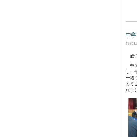
中学
投稿日時
船沢
中学
し、
一緒
とう
れま