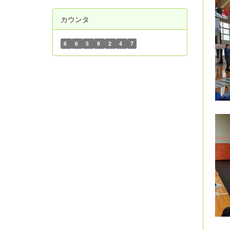
カウンタ
6
6
5
9
2
4
7