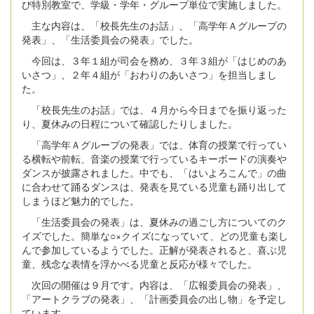
び特別教室で、学級・学年・グループ単位で実施しました。
主な内容は、「校長先生のお話」、「高学年Ａグループの
発表」、「生活委員会の発表」でした。
今回は、３年１組が司会を務め、３年３組が「はじめのあ
いさつ」、２年４組が「おわりのあいさつ」を担当しまし
た。
「校長先生のお話」では、４月から今日までを振り返った
り、夏休みの日程について確認したりしました。
「高学年Ａグループの発表」では、体育の授業で行ってい
る横転や前転、音楽の授業で行っているキーボードの演奏や
ダンスが披露されました。中でも、「はいよろこんで」の曲
に合わせて踊るダンスは、発表を見ている児童も踊り出して
しまうほど魅力的でした。
「生活委員会の発表」は、夏休みの過ごし方についてのク
イズでした。簡単な○×クイズになっていて、どの児童も楽し
んで参加しているようでした。正解が発表されると、喜ぶ児
童、残念な表情を浮かべる児童と反応が様々でした。
次回の開催は９月です。内容は、「広報委員会の発表」、
「アートクラブの発表」、「計画委員会の出し物」を予定し
ています。