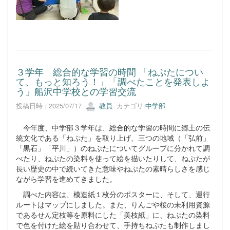
３学年 総合的な学習の時間 「ねぷたについ
て、もっと知ろう！」「調べたことを発表しよ
う」船沢中学校との学習交流
投稿日時 : 2025/07/17
教員
カテゴリ:
中学部
今年度、中学部３学年は、総合的な学習の時間に郷土の伝
統文化である「ねぷた」を取り上げ、三つの地域（「弘前」
「黒石」「平川」）のねぷたについてグループに分かれて調
べたり、ねぷたの染料を使って絵を描いたりして、ねぷたが
長い歴史の中で続いてきた意味やねぷたの素晴らしさを感じ
ながら学習を進めてきました。
調べた内容は、模造紙１枚分のポスターに、そして、運行
ルートはマップにしました。また、りんごや桜の未利用資源
であるせん定枝等を原料にした「美枝紙」に、ねぷたの染料
で色を付けた絵を貼り合わせて、手持ちねぷたも制作しまし