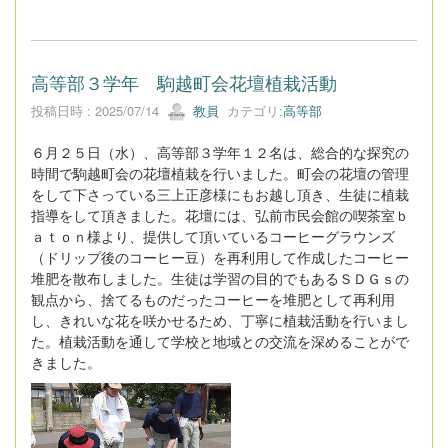
高等部３学年 駒越町会花壇植栽活動
投稿日時 : 2025/07/14
教員
カテゴリ:
高等部
６月２５日（水）、高等部３学年１２名は、総合的な探究の
時間で駒越町会の花壇植栽を行いました。町会の花壇の管理
をして下さっている三上正彦様にもお越し頂き、生徒に植栽
指導をして頂きました。花壇には、弘前市民会館の喫茶室ｂ
ａｔｏｎ様より、提供して頂いているコーヒーグラウンズ
（ドリップ後のコーヒー豆）を再利用して作成したコーヒー
堆肥を散布しました。生徒は学習の目的でもあるＳＤＧｓの
観点から、捨てるものだったコーヒーを堆肥として再利用
し、きれいな花を咲かせるため、丁寧に植栽活動を行いまし
た。植栽活動を通して学校と地域との交流を
深めることがで
きました。