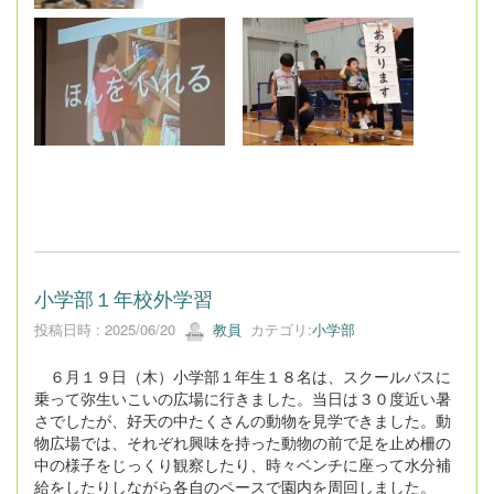
小学部１年校外学習
投稿日時 : 2025/06/20
教員
カテゴリ:
小学部
６月１９日（木）小学部１年生１８名は、スクールバスに
乗って弥生いこいの広場に行きました。当日は３０度近い暑
さでしたが、好天の中たくさんの動物を見学できました。動
物広場では、それぞれ興味を持った動物の前で足を止め柵の
中の様子をじっくり観察したり、時々ベンチに座って水分補
給をしたりしながら各自のペースで園内を周回しました。