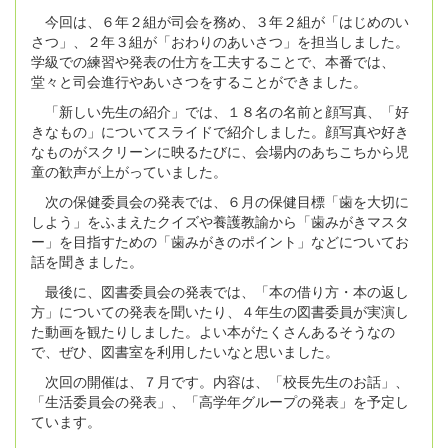
今回は、６年２組が司会を務め、３年２組が「はじめのい
さつ」、２年３組が「おわりのあいさつ」を担当しました。
学級での練習や発表の仕方を工夫することで、本番では、
堂々と司会進行やあいさつをすることができました。
「新しい先生の紹介」では、１８名の名前と顔写真、「好
きなもの」についてスライドで紹介しました。顔写真や好き
なものがスクリーンに映るたびに、会場内のあちこちから児
童の歓声が上がっていました。
次の保健委員会の発表では、６月の保健目標「歯を大切に
しよう」をふまえたクイズや養護教諭から「歯みがきマスタ
ー」を目指すための「歯みがきのポイント」などについてお
話を聞きました。
最後に、図書委員会の発表では、「本の借り方・本の返し
方」についての発表を聞いたり、４年生の図書委員が実演し
た動画を観たりしました。よい本がたくさんあるそうなの
で、ぜひ、図書室を利用したいなと思いました。
次回の開催は、７月です。内容は、「校長先生のお話」、
「生活委員会の発表」、「高学年グループの発表」を予定し
ています。