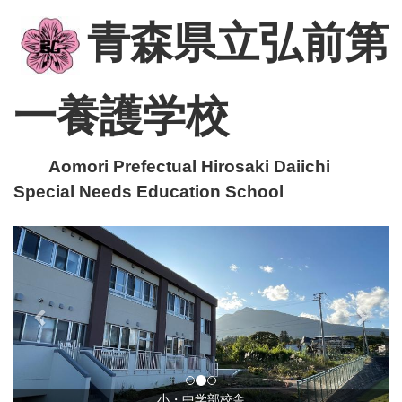
青森県立弘前第
一養護学校
Aomori Prefectual Hirosaki Daiichi
Special Needs Education School
p
n
r
e
e
x
v
t
i
o
u
小・中学部校舎