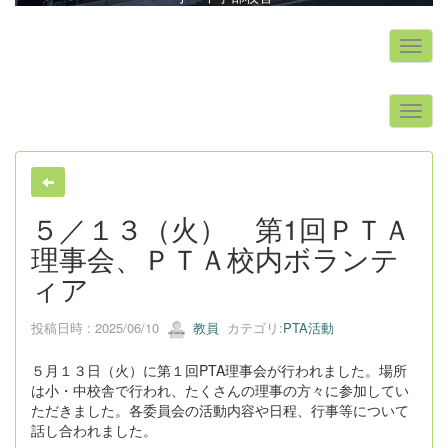
s
５／１３（火） 第1回ＰＴＡ
理事会、ＰＴＡ校内ボランテ
ィア
投稿日時 : 2025/06/10
教員
カテゴリ:
PTA活動
５月１３日（火）に第１回PTA理事会が行われました。場所
は小・中校舎で行われ、たくさんの理事の方々に参加してい
ただきました。各委員会の活動内容や日程、行事等について
話し合われました。