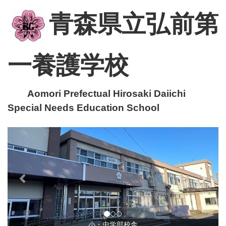
青森県立弘前第
一養護学校
Aomori Prefectual Hirosaki Daiichi
Special Needs Education School
p
n
r
e
e
x
v
t
i
o
u
小・中学部校舎