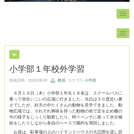
s
小学部１年校外学習
投稿日時 : 2025/06/20
教員
カテゴリ:
小学部
６月１９日（木）小学部１年生１８名は、スクールバスに
乗って弥生いこいの広場に行きました。当日は３０度近い暑
さでしたが、好天の中たくさんの動物を見学できました。動
物広場では、それぞれ興味を持った動物の前で足を止め柵の
中の様子をじっくり観察したり、時々ベンチに座って水分補
給をしたりしながら各自のペースで園内を周回しました。
お昼は、駐車場の上のハイランドハウスの大広間を貸し切