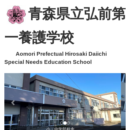
青森県立弘前第
一養護学校
Aomori Prefectual Hirosaki Daiichi
Special Needs Education School
p
n
r
e
e
x
v
t
i
o
u
小・中学部校舎