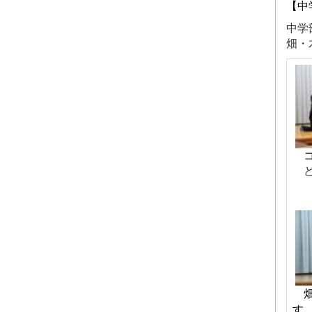
【中
中学
畑・
コ
ど
畑
す