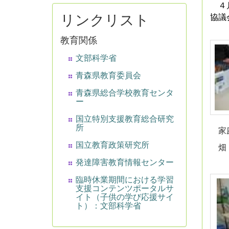
４月
リンクリスト
協議
教育関係
文部科学省
青森県教育委員会
青森県総合学校教育センタ
ー
国立特別支援教育総合研究
所
家庭
国立教育政策研究所
畑・
発達障害教育情報センター
臨時休業期間における学習
支援コンテンツポータルサ
イト（子供の学び応援サイ
ト）：文部科学省