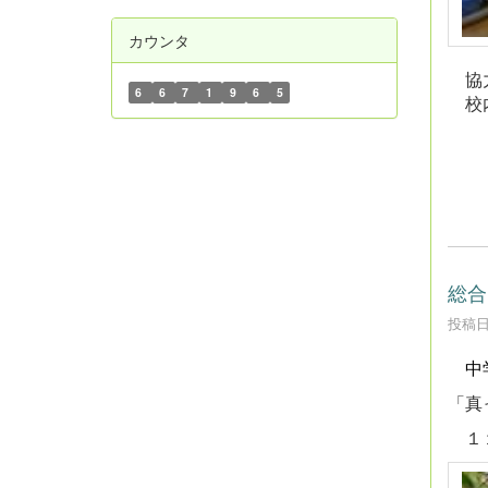
カウンタ
協力
6
6
7
1
9
6
5
校内
総合
投稿日時
中
「真
１１