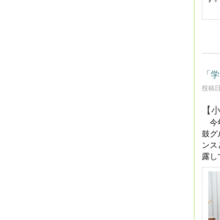
「学
投稿日時
【
今年
鼓グ
ンス
露し