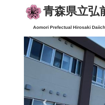
青森県立弘
Aomori Prefectual Hirosaki Daiichi
p
r
e
v
i
o
u
s