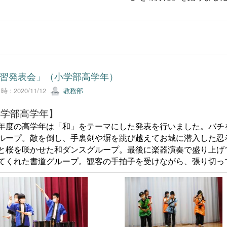
習発表会」（小学部高学年）
 : 2020/11/12
教務部
小学部高学年】
度の高学年は「和」をテーマにした発表を行いました。バチ
ループ。敵を倒し、手裏剣や塀を跳び越えてお城に潜入した忍
と桜を咲かせた和ダンスグループ。最後に楽器演奏で盛り上げ
てくれた書道グループ。観客の手拍子を受けながら、張り切っ