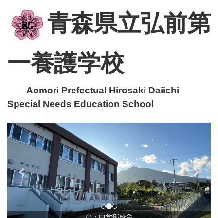
青森県立弘前第
一養護学校
Aomori Prefectual Hirosaki Daiichi
Special Needs Education School
p
n
r
e
e
x
v
t
i
o
u
小・中学部校舎