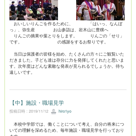
おいしいりんごを作るために、 「はいっ、なんぼ
っ」、弥生産 お山参詣は、岩木山に豊穣へ
りんごの摘果や葉とりをします。 りんごの「せり」
です。 の感謝をするお祭りです。
当日は保護者の皆様を始め、たくさんの方々にご観覧いた
だきました。子ども達は存分に力を発揮してくれたと思いま
す。次年度はどんな素敵な発表が見られるでしょうか。待ち
遠しいです。
【中】施設・職場見学
投稿日時 : 2019/11/12
hiro1yo
本校中学部では、働くことについて考え、自分の将来につ
いての理解を深めるため、毎年施設・職場見学を行っており
ます。