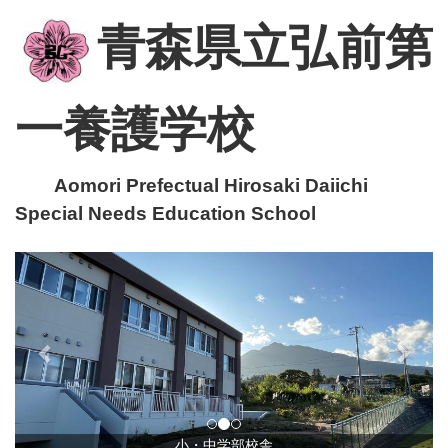
青森県立弘前第
一養護学校
Aomori Prefectual Hirosaki Daiichi
Special Needs Education School
p
n
r
e
e
x
v
t
i
o
u
小・中学部校舎