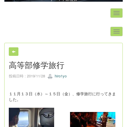
s
高等部修学旅行
投稿日時 : 2019/11/28
hiro1yo
１１月１３日（水）～１５日（金）、修学旅行に行ってきま
した。