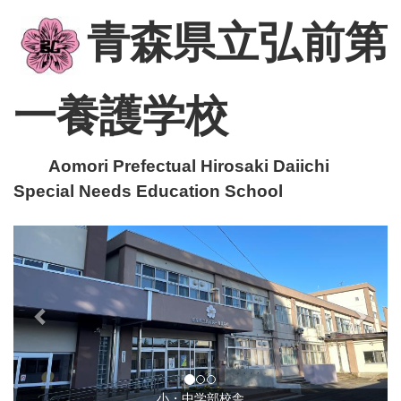
青森県立弘前第
一養護学校
Aomori Prefectual Hirosaki Daiichi
Special Needs Education School
p
n
r
e
e
x
v
t
i
o
u
小・中学部校舎