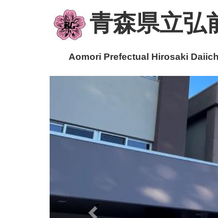
青森県立弘
Aomori Prefectual Hirosaki Daiichi
p
r
e
v
i
o
u
s