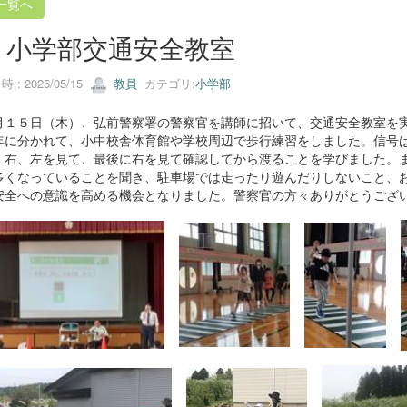
一覧へ
7 小学部交通安全教室
 : 2025/05/15
教員
カテゴリ:
小学部
１５日（木）、弘前警察署の警察官を講師に招いて、交通安全教室を実
年に分かれて、小中校舎体育館や学校周辺で歩行練習をしました。信号
、右、左を見て、最後に右を見て確認してから渡ることを学びました。
多くなっていることを聞き、駐車場では走ったり遊んだりしないこと、
安全への意識を高める機会となりました。警察官の方々ありがとうござ