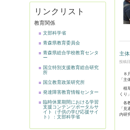
リンクリスト
教育関係
文部科学省
青森県教育委員会
青森県総合学校教育センタ
主体
ー
投稿日時
国立特別支援教育総合研究
所
８月
「主
国立教育政策研究所
植草
発達障害教育情報センター
くり
臨時休業期間における学習
各教
支援コンテンツポータルサ
「見
イト（子供の学び応援サイ
内研
ト）：文部科学省