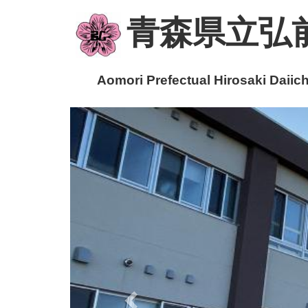
青森県立弘
Aomori Prefectual Hirosaki Daiichi
p
r
e
v
i
o
u
s