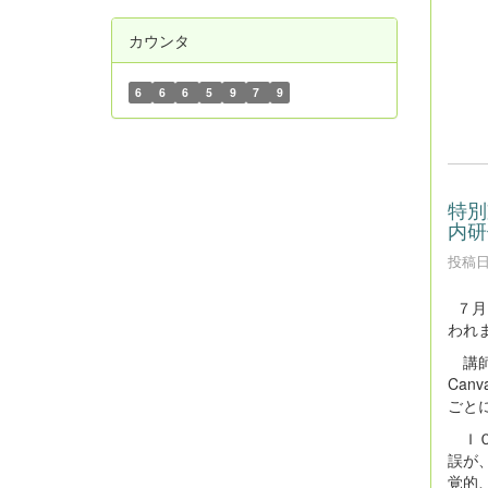
カウンタ
6
6
6
5
9
7
9
特別
内研
投稿日時
７月
われ
講師
Ca
ごと
ＩＣ
誤が
覚的