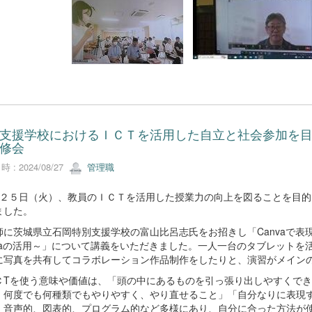
支援学校におけるＩＣＴを活用した自立と社会参加を
修会
 : 2024/08/27
管理職
２５日（火）、教員のＩＣＴを活用した授業力の向上を図ることを目的
ました。
に茨城県立石岡特別支援学校の富山比呂志氏をお招きし「Canvaで表
nvaの活用～」について講義をいただきました。一人一台のタブレット
に写真を共有してコラボレーション作品制作をしたりと、演習がメイン
Tを使う意味や価値は、「頭の中にあるものを引っ張り出しやすくでき
、何度でも何種類でもやりやすく、やり直せること」「自分なりに表現
、音声的、図表的、プログラム的など多様にあり、自分に合った方法が