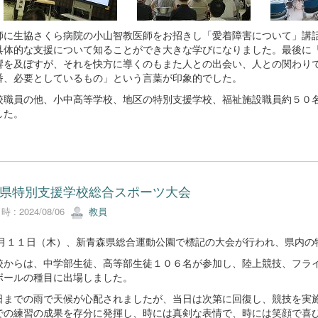
に生協さくら病院の小山智教医師をお招きし「愛着障害について」講話
具体的な支援について知ることができ大きな学びになりました。最後に
響を及ぼすが、それを快方に導くのもまた人との出会い、人との関わり
番、必要としているもの」という言葉が印象的でした。
職員の他、小中高等学校、地区の特別支援学校、福祉施設職員約５０名
した。
県特別支援学校総合スポーツ大会
 : 2024/08/06
教員
１１日（木）、新青森県総合運動公園で標記の大会が行われ、県内の
からは、中学部生徒、高等部生徒１０６名が参加し、陸上競技、フライ
ボールの種目に出場しました。
までの雨で天候が心配されましたが、当日は次第に回復し、競技を実施
での練習の成果を存分に発揮し、時には真剣な表情で、時には笑顔で喜