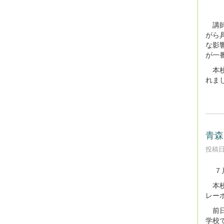
講師
がら
な影
が一
本校
れま
青森
投稿日時
７月
本校
レー
前日
学校