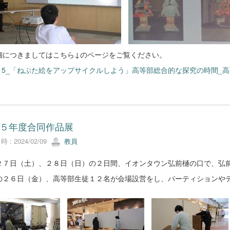
細につきましてはこちら↓のページをご覧ください。
215_「ねぶた絵をアップサイクルしよう」高等部総合的な探究の時間_高等部
５年度合同作品展
 : 2024/02/09
教員
２７日（土）、２８日（日）の２日間、イオンタウン弘前樋の口で、弘
の２６日（金）、高等部生徒１２名が会場設営をし、パーティションや