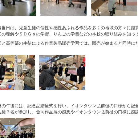
展当日は、児童生徒の個性や感性あふれる作品を多くの地域の方々に鑑
ての理解やＳＤＧｓの学習、りんごの学習などの本校の取り組みを知っ
部と高等部の生徒による作業製品販売学習では、販売が始まると同時に
日の午後には、記念品贈呈式を行い、イオンタウン弘前樋の口様から記
生徒３名が参加し、合同作品展の感想やイオンタウン弘前樋の口様に感