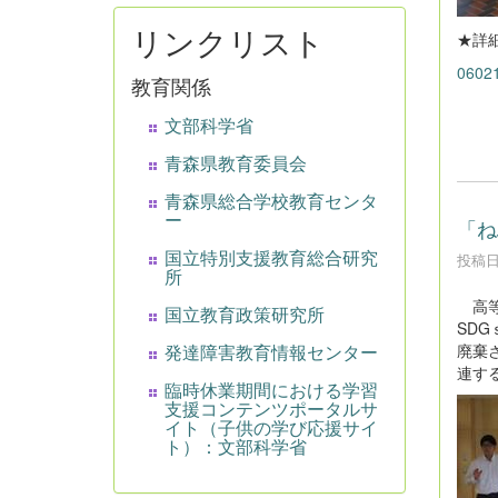
リンクリスト
★詳
060
教育関係
文部科学省
青森県教育委員会
青森県総合学校教育センタ
ー
「ね
国立特別支援教育総合研究
投稿日時
所
高等
国立教育政策研究所
SD
発達障害教育情報センター
廃棄
連す
臨時休業期間における学習
支援コンテンツポータルサ
イト（子供の学び応援サイ
ト）：文部科学省