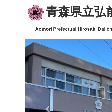
青森県立弘
Aomori Prefectual Hirosaki Daiichi
p
r
e
v
i
o
u
s