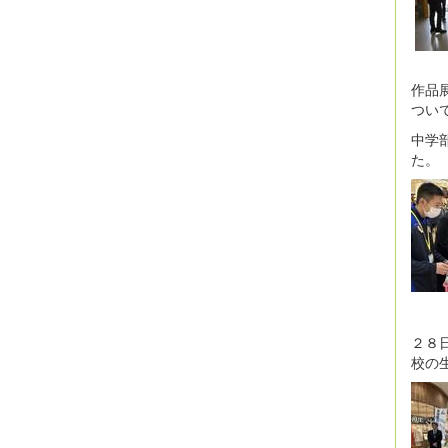
作品
つい
中学
た。
２８
校の