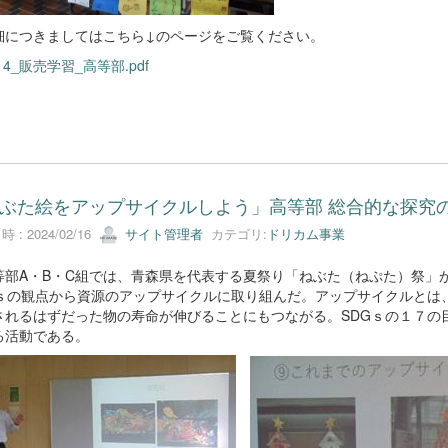
細につきましてはこちら↓のページをご覧ください。
214_販売学習_高等部.pdf
ぶた絵をアップサイクルしよう」高等部 総合的な探究
 : 2024/02/16
サイト管理者
カテゴリ:
ドリカム事業
部A・B・C組では、青森県を代表する夏祭り「ねぶた（ねぷた）祭」
Gｓの観点から資源のアップサイクルに取り組んだ。アップサイクルとは
されるはずだった物の寿命が伸びることにもつながる。SDGｓの１７の
る活動である。