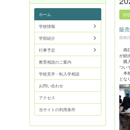
2
ホーム
20
学校情報
販売
投稿日時
学部紹介
両日
行事予定
が続
購入
教育相談のご案内
つい
本校
学校見学・転入学相談
とな
お問い合わせ
アクセス
当サイトの利用条件