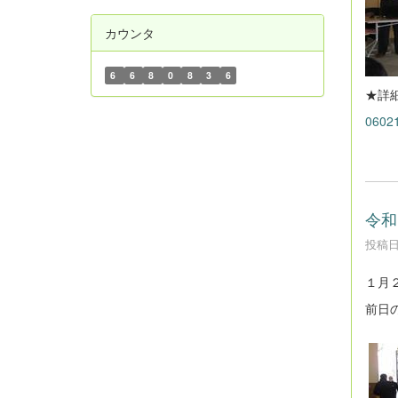
カウンタ
6
6
8
0
8
3
6
★詳
060
令和
投稿日時
１月
前日