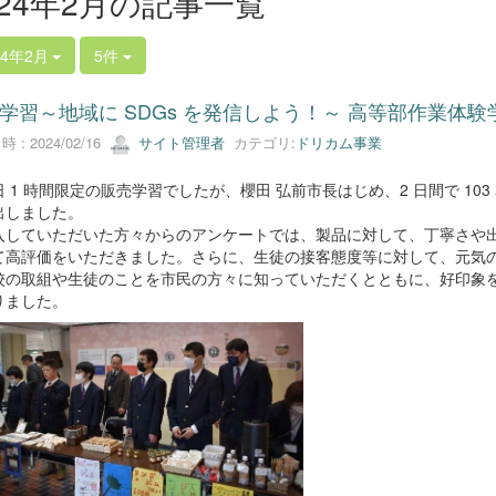
024年2月の記事一覧
24年2月
5件
学習～地域に SDGs を発信しよう！～ 高等部作業体験
 : 2024/02/16
サイト管理者
カテゴリ:
ドリカム事業
 1 時間限定の販売学習でしたが、櫻田 弘前市長はじめ、2 日間で 1
出しました。
していただいた方々からのアンケートでは、製品に対して、丁寧さや出
て高評価をいただきました。さらに、生徒の接客態度等に対して、元気
の取組や生徒のことを市民の方々に知っていただくとともに、好印象を
りました。