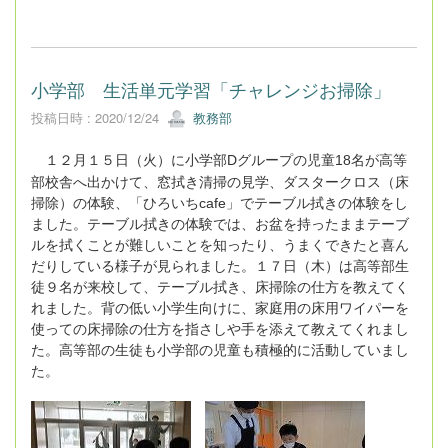
小学部 生活単元学習「チャレンジお掃除」
投稿日時 : 2020/12/24
教務部
１２
月１５
日（火）に小学部
D
グループの児童
18
名が高等
部校舎へ出かけて、窓拭き清掃の見学、ダスタークロス（床
掃除）の体験、「ひろいち
cafe
」でテーブル拭きの体験をし
ました。テーブル拭きの体験では、お盆を持ったままテーブ
ルを拭くことが難しいことを知ったり、うまくできたと喜ん
だりしている様子が見られました。１７
日（木）は高等部生
徒９
名が来校して、テーブル拭き、床掃除の仕方を教えてく
れました。背の低い小学生向けに、家庭用の床用ワイパーを
使っての床掃除の仕方を指さしや手を添えて教えてくれまし
た。高等部の生徒も小学部の児童も積極的に活動していまし
た。