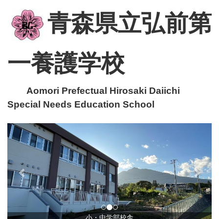
青森県立弘前第
一養護学校
Aomori Prefectual Hirosaki Daiichi
Special Needs Education School
p
n
r
e
e
x
v
t
i
o
u
小・中学部校舎