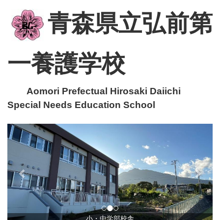
青森県立弘前第
一養護学校
Aomori Prefectual Hirosaki Daiichi
Special Needs Education School
p
n
r
e
e
x
v
t
i
o
u
小・中学部校舎