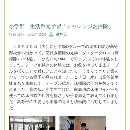
小学部 生活単元学習「チャレンジお掃除」
投稿日時 : 2020/12/24
教務部
１２
月１５
日（火）に小学部
D
グループの児童
18
名が高等
部校舎へ出かけて、窓拭き清掃の見学、ダスタークロス（床
掃除）の体験、「ひろいち
cafe
」でテーブル拭きの体験をし
ました。テーブル拭きの体験では、お盆を持ったままテーブ
ルを拭くことが難しいことを知ったり、うまくできたと喜ん
だりしている様子が見られました。１７
日（木）は高等部生
徒９
名が来校して、テーブル拭き、床掃除の仕方を教えてく
れました。背の低い小学生向けに、家庭用の床用ワイパーを
使っての床掃除の仕方を指さしや手を添えて教えてくれまし
た。高等部の生徒も小学部の児童も積極的に活動していまし
た。