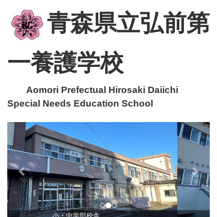
青森県立弘前第
一養護学校
Aomori Prefectual Hirosaki Daiichi
Special Needs Education School
p
n
r
e
e
x
v
t
i
o
u
小・中学部校舎