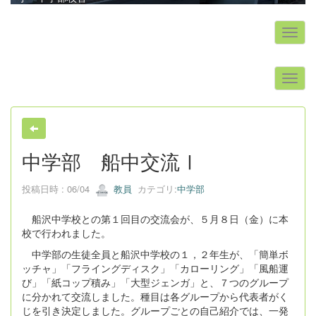
s
中学部 船中交流Ⅰ
投稿日時 : 06/04
教員
カテゴリ:
中学部
船沢中学校との第１回目の交流会が、５月８日（金）に本
校で行われました。
中学部の生徒全員と船沢中学校の１，２年生が、「簡単ボ
ッチャ」「フライングディスク」「カローリング」「風船運
び」「紙コップ積み」「大型ジェンガ」と、７つのグループ
に分かれて交流しました。種目は各グループから代表者がく
じを引き決定しました。グループごとの自己紹介では、一発