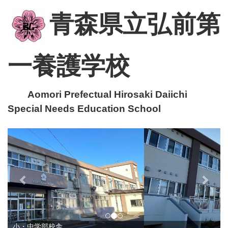
青森県立弘前第
一養護学校
Aomori Prefectual Hirosaki Daiichi
Special Needs Education School
p
n
r
e
e
x
v
t
i
o
u
小・中学部校舎