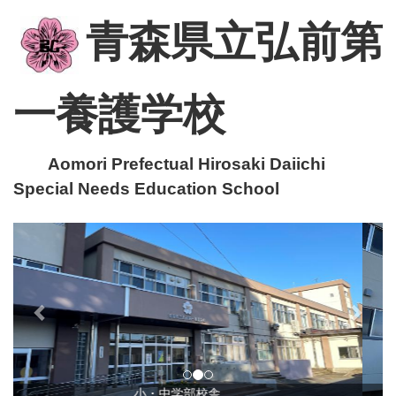
青森県立弘前第
一養護学校
Aomori Prefectual Hirosaki Daiichi
Special Needs Education School
p
n
r
e
e
x
v
t
i
o
u
小・中学部校舎