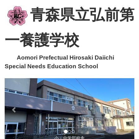
青森県立弘前第
一養護学校
Aomori Prefectual Hirosaki Daiichi
Special Needs Education School
p
n
r
e
e
x
v
t
i
o
u
小・中学部校舎