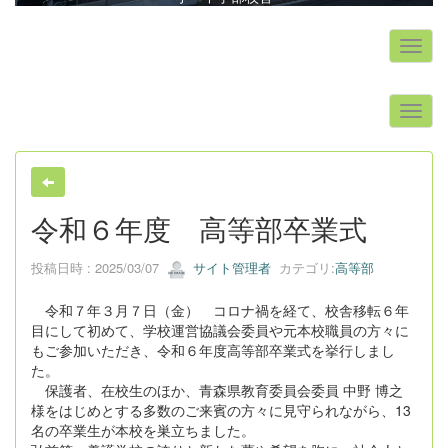
s
令和６年度 高等部卒業式
投稿日時 : 2025/03/07
サイト管理者
カテゴリ:
高等部
令和７年３月７日（金） コロナ禍を経て、校舎移転６年
目にして初めて、学校運営協議会委員や元本校職員の方々に
もご参加いただき、令和６年度高等部卒業式を挙行しまし
た。
保護者、在校生のほか、青森県教育委員会委員 中野 博之
様をはじめとする多数のご来賓の方々に見守られながら、13
名の卒業生が本校を巣立ちました。