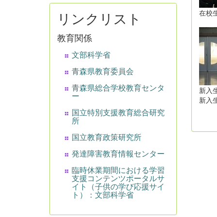
在校
リンクリスト
教育関係
文部科学省
青森県教育委員会
青森県総合学校教育センタ
新入
ー
新入
国立特別支援教育総合研究
所
国立教育政策研究所
発達障害教育情報センター
臨時休業期間における学習
支援コンテンツポータルサ
イト（子供の学び応援サイ
ト）：文部科学省