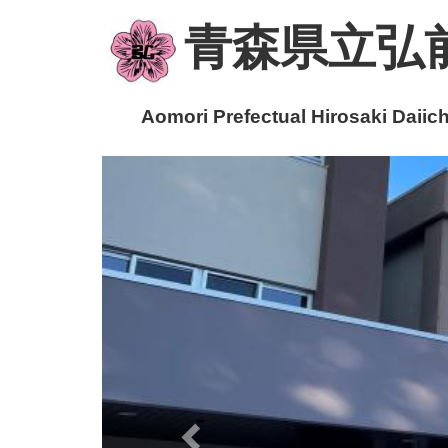
青森県立弘
Aomori Prefectual Hirosaki Daiichi
p
r
e
v
i
o
u
s