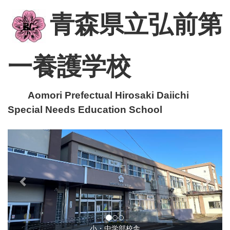
青森県立弘前第
一養護学校
Aomori Prefectual Hirosaki Daiichi
Special Needs Education School
p
n
r
e
e
x
v
t
i
o
u
小・中学部校舎