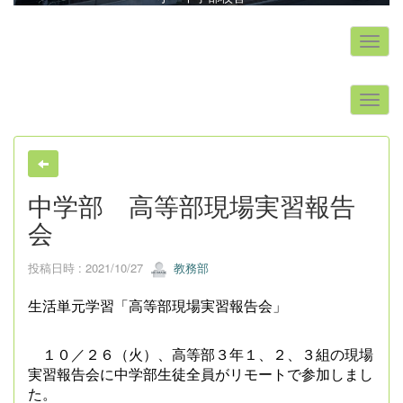
s
中学部 高等部現場実習報告
会
投稿日時 : 2021/10/27
教務部
生活単元学習「高等部現場実習報告会」
１０／２６（火）、高等部３年１、２、３組の現場
実習報告会に中学部生徒全員がリモートで参加しまし
た。