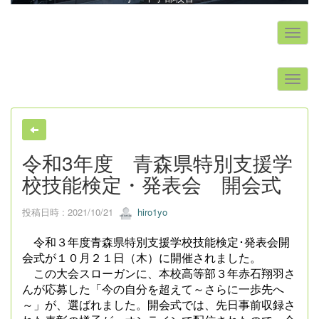
s
令和3年度 青森県特別支援学
校技能検定・発表会 開会式
投稿日時 : 2021/10/21
hiro1yo
令和３年度青森県特別支援学校技能検定･発表会開
会式が１０月２１日（木）に開催されました。
この大会スローガンに、本校高等部３年赤石翔羽さ
んが応募した「今の自分を超えて～さらに一歩先へ
～」が、選ばれました。開会式では、先日事前収録さ