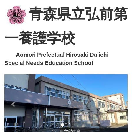
青森県立弘前第
一養護学校
Aomori Prefectual Hirosaki Daiichi
Special Needs Education School
p
n
r
e
e
x
v
t
i
o
u
小・中学部校舎