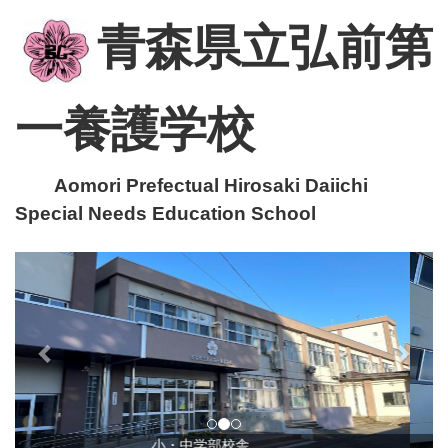
青森県立弘前第
一養護学校
Aomori Prefectual Hirosaki Daiichi
Special Needs Education School
p
n
r
e
e
x
v
t
i
o
u
小・中学部校舎