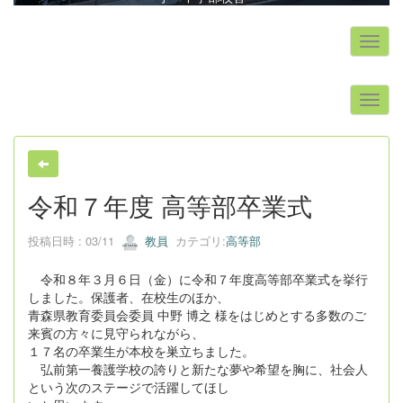
s
令和７年度 高等部卒業式
投稿日時 : 03/11
教員
カテゴリ:
高等部
令和８年３月６日（金）に令和７年度高等部卒業式を挙行
しました。保護者、在校生のほか、
青森県教育委員会委員 中野 博之 様をはじめとする多数のご
来賓の方々に見守られながら、
１７名の卒業生が本校を巣立ちました。
弘前第一養護学校の誇りと新たな夢や希望を胸に、社会人
という次のステージで活躍してほし