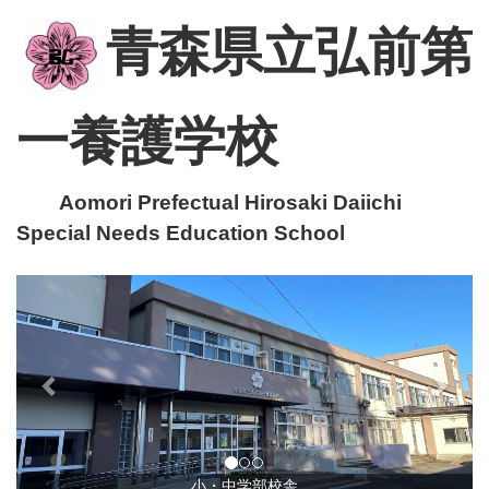
青森県立弘前第
一養護学校
Aomori Prefectual Hirosaki Daiichi
Special Needs Education School
p
n
r
e
e
x
v
t
i
o
u
小・中学部校舎